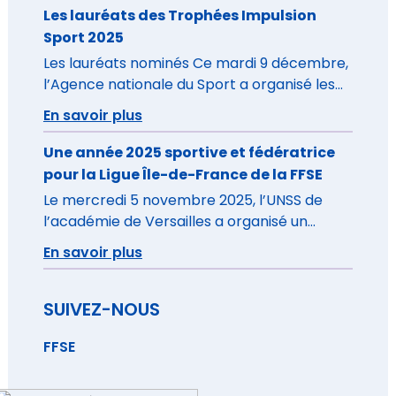
Les lauréats des Trophées Impulsion
Sport 2025
Les lauréats nominés Ce mardi 9 décembre,
l’Agence nationale du Sport a organisé les
Trophées Impulsion Sport 2025 à la Maison
En savoir plus
du Handball à Créteil. La cérémonie, ouverte
par Marina Ferrari, ministre des Sports, de la
Une année 2025 sportive et fédératrice
Jeunesse et de la Vie Associative a
pour la Ligue Île-de-France de la FFSE
récompensé 7 lauréats dans les
Le mercredi 5 novembre 2025, l’UNSS de
thématiques suivantes : L’occasion de
l’académie de Versailles a organisé un
présenter les différents dispositifs […]
séminaire sur la thématique “Bien dans son
En savoir plus
sport, bien dans sa tête”.
SUIVEZ-NOUS
FFSE